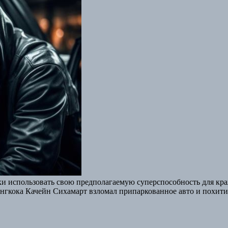
ки использовать свою предполагаемую суперспособность для кра
ангкока Качейн Сихамарт взломал припаркованное авто и похит