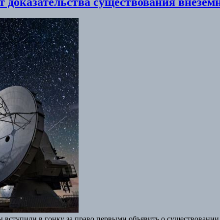
ит доказательства существования внезем
бы вступили в гонку за право первыми объявить о существован