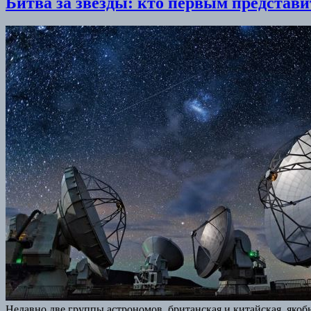
Битва за звезды: кто первым представ
Недавно две группы астрономов, британская и китайская, яко