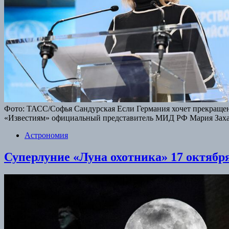
Фото: ТАСС/Софья Сандурская Если Германия хочет прекращени
«Известиям» официальный представитель МИД РФ Мария Захар
Астрономия
Суперлуние «Луна охотника» 17 октября