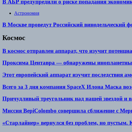
В АБР предупредили о риске попадания экономи
Астрономия
В Москве проведут Российский винодельческий ф
Космос
В космос отправлен аппарат, что изучит потенци
Проксима Центавра — обнаружены инопланетны
Этот европейский аппарат изучит последствия аме
Всего за 3 дня компания SpaceX Илона Маска возо
Причудливый треугольник над нашей звездой и 
Миссия BepiColombo совершила сближение с Мер
«Старлайнер» вернулся без проблем, но пустым. 