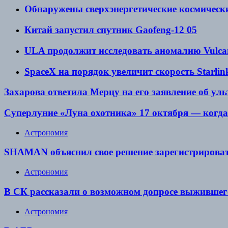
Обнаружены сверхэнергетические космическ
Китай запустил спутник Gaofeng-12 05
ULA продолжит исследовать аномалию Vulca
SpaceX на порядок увеличит скорость Starlin
Захарова ответила Мерцу на его заявление об ул
Суперлуние «Луна охотника» 17 октября — когда
Астрономия
SHAMAN объяснил свое решение зарегистрироват
Астрономия
В СК рассказали о возможном допросе выжившег
Астрономия