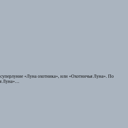
 суперлуние «Луна охотника», или «Охотничья Луна». По
чья Луна»…