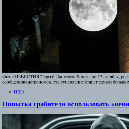
Фото: ИЗВЕСТИЯ/Сергей Лантюхов В четверг, 17 октября, рос
сообщениям астрономов, это суперлуние станет самым большим
НЛО
Попытка грабителя использовать «неви