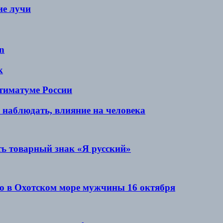
ие лучи
n
k
ьтиматуме России
 наблюдать, влияние на человека
ь товарный знак «Я русский»
о в Охотском море мужчины 16 октября