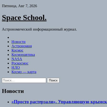
Skip
Пятница, Авг 7, 2026
to
content
Space School.
Астрономический информационный журнал.
Новости
Астрономия
Космос
Космонавтика
NASA
Роскосмос
НЛО
Космо — карта
Найти:
Новости
«Просто растерзали». Управляющую крымски