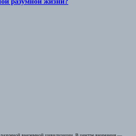
ной разумной жизни?
ии разумной внеземной цивилизации. В центре внимания —