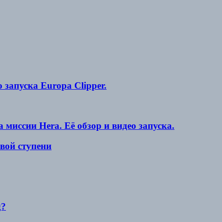
запуска Europa Clipper.
 миссии Hera. Её обзор и видео запуска.
рвой ступени
g?