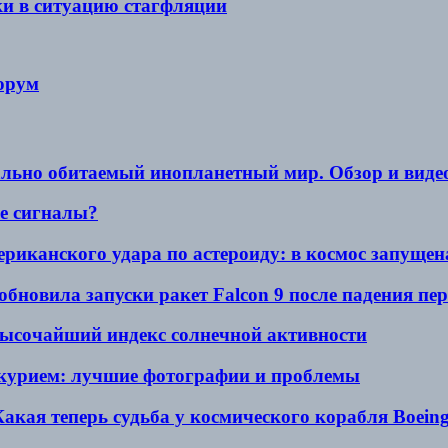
ки в ситуацию стагфляции
орум
ально обитаемый инопланетный мир. Обзор и видео 
е сигналы?
риканского удара по астероиду: в космос запущена
бновила запуски ракет Falcon 9 после падения пе
высочайший индекс солнечной активности
курием: лучшие фотографии и проблемы
Какая теперь судьба у космического корабля Boein