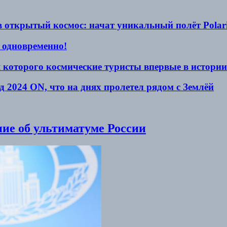
 открытый космос: начат уникальный полёт Polaris
е одновременно!
я которого космические туристы впервые в истор
 2024 ON, что на днях пролетел рядом с Землёй
ние об ультиматуме России