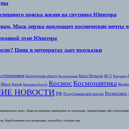
уны
успешного поиска жизни на спутнике Юпитера
твам, Маск дерзко воплощает космические мечты ч
 ледяной луне Юпитера
млю? Цинк в метеоритах дает подсказки
строномия
Билл Нельсон
Белгородская область
ВСУ
Беспилотники
Владимир 
Космоc
Космонавтика
 Маск
Космо
Китай
Компания SpaceX
ИЕ НОВОСТИ
Роскосмос
РФ
Республиканской партии
комительных целях. Права на материалы принадлежат их владельцам. Администрация сайта ответственност
ам, Вашей компании или организации, пожалуйста, сообщите нам.