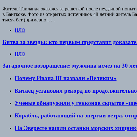
Житель Таиланда оказался за решеткой после неудачной попыт
в Бангкоке. Фото из открытых источников 48-летний житель Ба
тысяч бат (примерно […]
НЛО
Битва за звезды: кто первым представит доказат
НЛО
Загадочное возвращение: мужчина исчез на 30 ле
Почему Ивана III назвали «Великим»
Китаец установил рекорд по продолжительно
Ученые обнаружили у гекконов скрытое «шес
Корабль, работающий на энергии ветра, отп
На Эвересте нашли останки морских хищнико