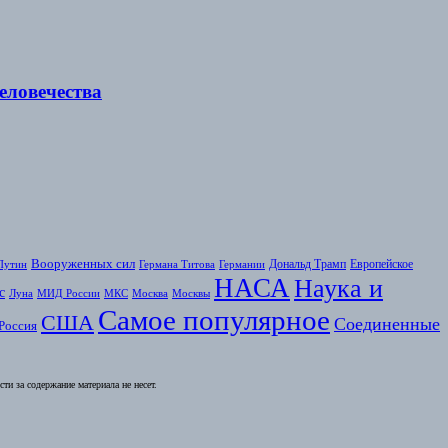
еловечества
Вооруженных сил
Дональд Трамп
Европейское
Путин
Германа Титова
Германии
НАСА
Наука и
с
Луна
МИД России
МКС
Москва
Москвы
Самое популярное
США
Соединенные
Россия
и за содержание материала не несет.