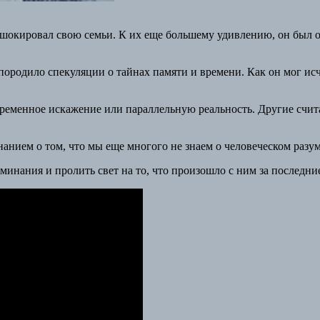
шокировал свою семьи. К их еще большему удивлению, он был оде
родило спекуляции о тайнах памяти и времени. Как он мог исче
временное искажение или параллельную реальность. Другие счи
анием о том, что мы еще многого не знаем о человеческом разум
минания и пролить свет на то, что произошло с ним за последние