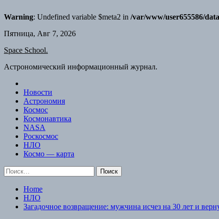
Warning
: Undefined variable $meta2 in
/var/www/user655586/data
Skip
Пятница, Авг 7, 2026
to
Space School.
content
Астрономический информационный журнал.
Новости
Астрономия
Космос
Космонавтика
NASA
Роскосмос
НЛО
Космо — карта
Найти:
Home
НЛО
Загадочное возвращение: мужчина исчез на 30 лет и вер