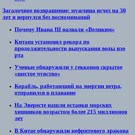
Загадочное возвращение: мужчина исчез на 30
лет и вернулся без воспоминаний
Почему Ивана III назвали «Великим»
Китаец установил рекорд по
продолжительности выпускания воды изо
рта
Ученые обнаружили у гекконов скрытое
«шестое чувство»
Корабль, работающий на энергии ветра,
отправился в плавание
На Эвересте нашли останки морских
хищников возрастом более 215 миллионов
лет
В Китае обнаружили нефритового дракона