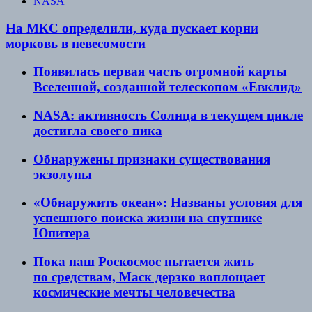
NASA
На МКС определили, куда пускает корни
морковь в невесомости
Появилась первая часть огромной карты
Вселенной, созданной телескопом «Евклид»
NASA: активность Солнца в текущем цикле
достигла своего пика
Обнаружены признаки существования
экзолуны
«Обнаружить океан»: Названы условия для
успешного поиска жизни на спутнике
Юпитера
Пока наш Роскосмос пытается жить
по средствам, Маск дерзко воплощает
космические мечты человечества