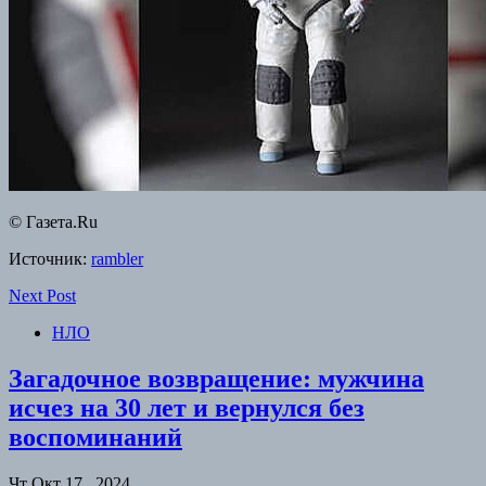
© Газета.Ru
Источник:
rambler
Next Post
НЛО
Загадочное возвращение: мужчина
исчез на 30 лет и вернулся без
воспоминаний
Чт Окт 17 , 2024