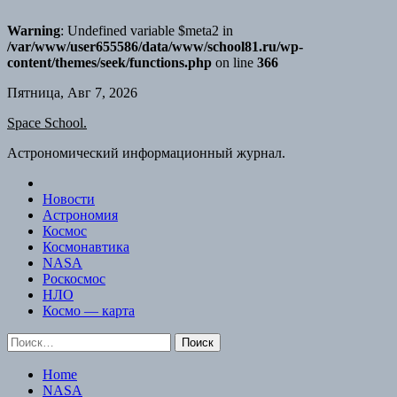
Warning
: Undefined variable $meta2 in
/var/www/user655586/data/www/school81.ru/wp-
content/themes/seek/functions.php
on line
366
Skip
Пятница, Авг 7, 2026
to
Space School.
content
Астрономический информационный журнал.
Новости
Астрономия
Космос
Космонавтика
NASA
Роскосмос
НЛО
Космо — карта
Найти:
Home
NASA