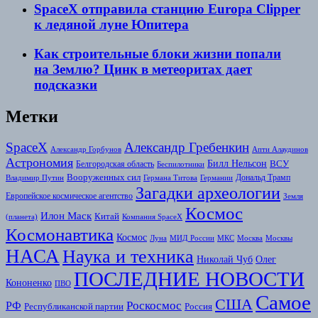
SpaceX отправила станцию Europa Clipper
к ледяной луне Юпитера
Как строительные блоки жизни попали
на Землю? Цинк в метеоритах дает
подсказки
Метки
SpaceX
Александр Гребенкин
Александр Горбунов
Апти Алаудинов
Астрономия
Билл Нельсон
Белгородская область
ВСУ
Беспилотники
Вооруженных сил
Дональд Трамп
Владимир Путин
Германа Титова
Германии
Загадки археологии
Европейское космическое агентство
Земля
Космоc
Илон Маск
Китай
(планета)
Компания SpaceX
Космонавтика
Космос
Луна
МИД России
МКС
Москва
Москвы
НАСА
Наука и техника
Николай Чуб
Олег
ПОСЛЕДНИЕ НОВОСТИ
Кононенко
ПВО
Самое
США
Роскосмос
РФ
Республиканской партии
Россия