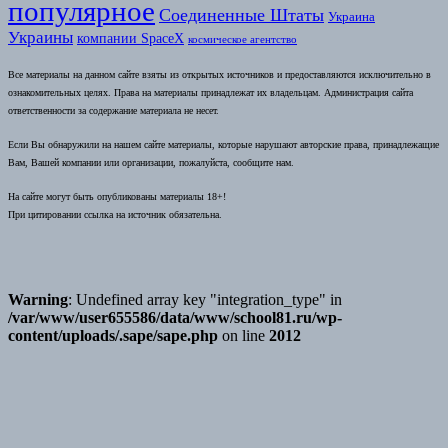
популярное
Соединенные Штаты
Украина
Украины
компании SpaceX
космическое агентство
Все материалы на данном сайте взяты из открытых источников и предоставляются исключительно в
ознакомительных целях. Права на материалы принадлежат их владельцам. Администрация сайта
ответственности за содержание материала не несет.
Если Вы обнаружили на нашем сайте материалы, которые нарушают авторские права, принадлежащие
Вам, Вашей компании или организации, пожалуйста, сообщите нам.
На сайте могут быть опубликованы материалы 18+!
При цитировании ссылка на источник обязательна.
Warning
: Undefined array key "integration_type" in
/var/www/user655586/data/www/school81.ru/wp-
content/uploads/.sape/sape.php
on line
2012