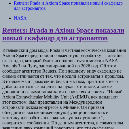
Reuters: Prada и Axiom Space показали новый скафандр
для астронавтов
NASA
Reuters: Prada и Axiom Space показали
новый скафандр для астронавтов
Итальянский дом моды Prada и частная космическая компания
Axiom Space представили совместную разработку — дизайн
скафандра, который будет использоваться в миссии NASA
Artemis 3 на Луну, запланированной на 2026 год. Об этом
сообщает агентство Reuters. По внешнему виду скафандр не
сильно отличается от тех, что носили астронавты в прошлом.
Это знакомый громоздкий белый костюм, при этом в него
добавили красные акценты на рукавах и поясе, а также
дополнили серыми заплатками на коленях и локтях. "Новый
Axiom Extravehicular Mobility Unit (AxEMU), как называют
этот костюм, был представлен на Международном
астронавтическом конгрессе в Милане. Он призван
объединить высокоинженерную функциональность и
эстетику для работы в сложных лунных условиях", —
говорится в сообщении. По данным агентства, в совместном
заявлении двух компаний говорится, что эти скафандры