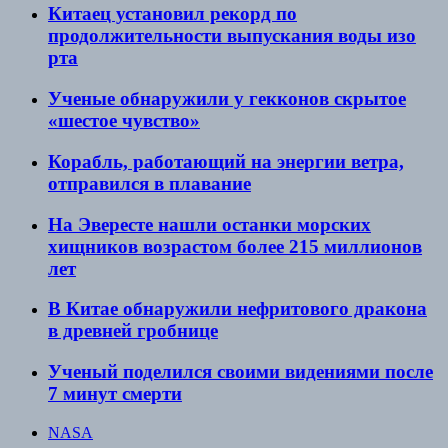
Китаец установил рекорд по
продолжительности выпускания воды изо
рта
Ученые обнаружили у гекконов скрытое
«шестое чувство»
Корабль, работающий на энергии ветра,
отправился в плавание
На Эвересте нашли останки морских
хищников возрастом более 215 миллионов
лет
В Китае обнаружили нефритового дракона
в древней гробнице
Ученый поделился своими видениями после
7 минут смерти
NASA