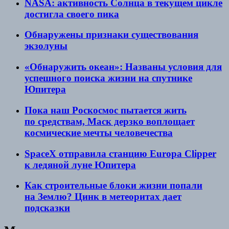
NASA: активность Солнца в текущем цикле
достигла своего пика
Обнаружены признаки существования
экзолуны
«Обнаружить океан»: Названы условия для
успешного поиска жизни на спутнике
Юпитера
Пока наш Роскосмос пытается жить
по средствам, Маск дерзко воплощает
космические мечты человечества
SpaceX отправила станцию Europa Clipper
к ледяной луне Юпитера
Как строительные блоки жизни попали
на Землю? Цинк в метеоритах дает
подсказки