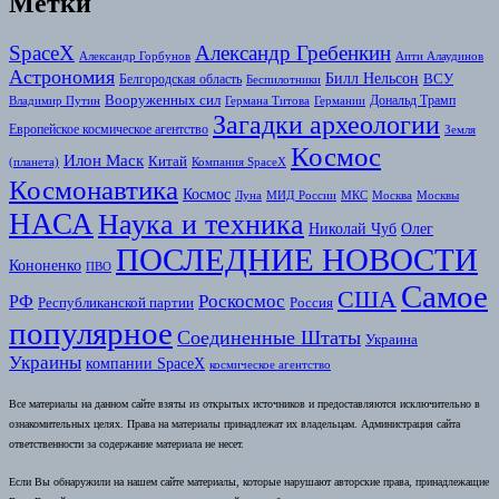
Метки
SpaceX
Александр Гребенкин
Александр Горбунов
Апти Алаудинов
Астрономия
Билл Нельсон
Белгородская область
ВСУ
Беспилотники
Вооруженных сил
Дональд Трамп
Владимир Путин
Германа Титова
Германии
Загадки археологии
Европейское космическое агентство
Земля
Космоc
Илон Маск
Китай
(планета)
Компания SpaceX
Космонавтика
Космос
Луна
МИД России
МКС
Москва
Москвы
НАСА
Наука и техника
Николай Чуб
Олег
ПОСЛЕДНИЕ НОВОСТИ
Кононенко
ПВО
Самое
США
Роскосмос
РФ
Республиканской партии
Россия
популярное
Соединенные Штаты
Украина
Украины
компании SpaceX
космическое агентство
Все материалы на данном сайте взяты из открытых источников и предоставляются исключительно в
ознакомительных целях. Права на материалы принадлежат их владельцам. Администрация сайта
ответственности за содержание материала не несет.
Если Вы обнаружили на нашем сайте материалы, которые нарушают авторские права, принадлежащие