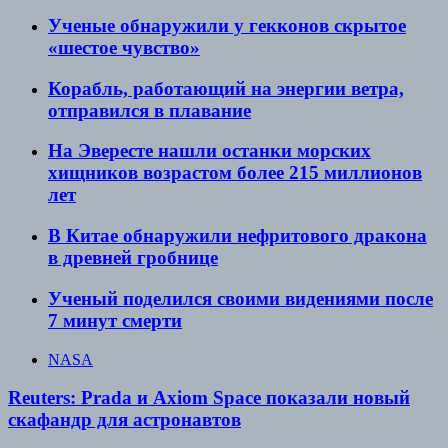
Ученые обнаружили у гекконов скрытое
«шестое чувство»
Корабль, работающий на энергии ветра,
отправился в плавание
На Эвересте нашли останки морских
хищников возрастом более 215 миллионов
лет
В Китае обнаружили нефритового дракона
в древней гробнице
Ученый поделился своими видениями после
7 минут смерти
NASA
Reuters: Prada и Axiom Space показали новый
скафандр для астронавтов