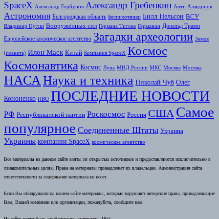
SpaceX
Александр Гребенкин
Александр Горбунов
Апти Алаудинов
Астрономия
Билл Нельсон
Белгородская область
ВСУ
Беспилотники
Вооруженных сил
Дональд Трамп
Владимир Путин
Германа Титова
Германии
Загадки археологии
Европейское космическое агентство
Земля
Космоc
Илон Маск
Китай
(планета)
Компания SpaceX
Космонавтика
Космос
Луна
МИД России
МКС
Москва
Москвы
НАСА
Наука и техника
Николай Чуб
Олег
ПОСЛЕДНИЕ НОВОСТИ
Кононенко
ПВО
Самое
США
Роскосмос
РФ
Республиканской партии
Россия
популярное
Соединенные Штаты
Украина
Украины
компании SpaceX
космическое агентство
Все материалы на данном сайте взяты из открытых источников и предоставляются исключительно в
ознакомительных целях. Права на материалы принадлежат их владельцам. Администрация сайта
ответственности за содержание материала не несет.
Если Вы обнаружили на нашем сайте материалы, которые нарушают авторские права, принадлежащие
Вам, Вашей компании или организации, пожалуйста, сообщите нам.
На сайте могут быть опубликованы материалы 18+!