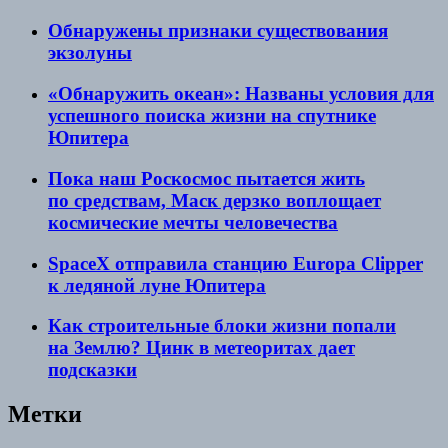
Обнаружены признаки существования
экзолуны
«Обнаружить океан»: Названы условия для
успешного поиска жизни на спутнике
Юпитера
Пока наш Роскосмос пытается жить
по средствам, Маск дерзко воплощает
космические мечты человечества
SpaceX отправила станцию Europa Clipper
к ледяной луне Юпитера
Как строительные блоки жизни попали
на Землю? Цинк в метеоритах дает
подсказки
Метки