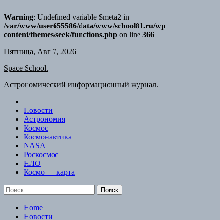
Warning
: Undefined variable $meta2 in
/var/www/user655586/data/www/school81.ru/wp-
content/themes/seek/functions.php
on line
366
Skip
Пятница, Авг 7, 2026
to
Space School.
content
Астрономический информационный журнал.
Новости
Астрономия
Космос
Космонавтика
NASA
Роскосмос
НЛО
Космо — карта
Найти:
Home
Новости