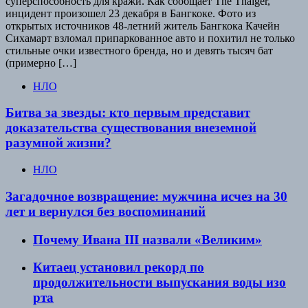
суперспособность для кражи. Как сообщает The Thaiger,
инцидент произошел 23 декабря в Бангкоке. Фото из
открытых источников 48-летний житель Бангкока Качейн
Сихамарт взломал припаркованное авто и похитил не только
стильные очки известного бренда, но и девять тысяч бат
(примерно […]
НЛО
Битва за звезды: кто первым представит
доказательства существования внеземной
разумной жизни?
НЛО
Загадочное возвращение: мужчина исчез на 30
лет и вернулся без воспоминаний
Почему Ивана III назвали «Великим»
Китаец установил рекорд по
продолжительности выпускания воды изо
рта